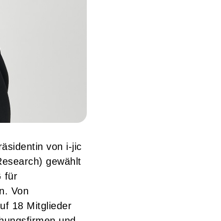
identin von i-jic
 Research) gewählt
 für
n. Von
uf 18 Mitglieder
chungsfirmen und