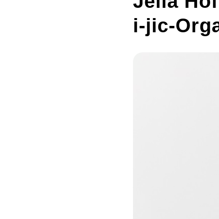
Jella Ho
i-jic-Org