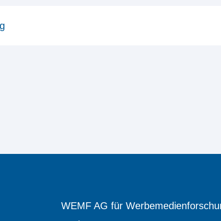
ng
WEMF AG für Werbemedienforschu