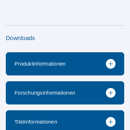
Downloads
Produktinformationen
Forschungsinformationen
Produktbroschüre
Neuerungen / wichtige
Titelinformationen
Preisliste
Informationen