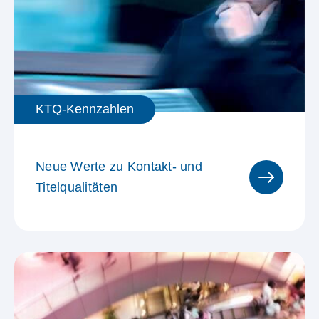
Sondergebiet Südostschweiz
Reglement MACH-
Forschungssystem
Sondergebiet Mittelland
Nordwestschweiz
KTQ-Kennzahlen
Sondergebiet Millionen-Zürich
Neue Werte zu Kontakt- und
Titelqualitäten
MACH Cinema Kinopools
Consumo Verteilgebiet