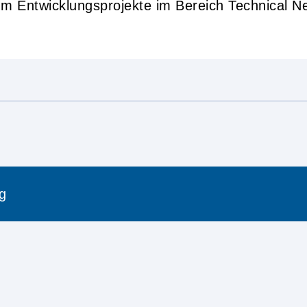
um Entwicklungsprojekte im Bereich Technical N
g
ues WEMF EGL-Mitglied